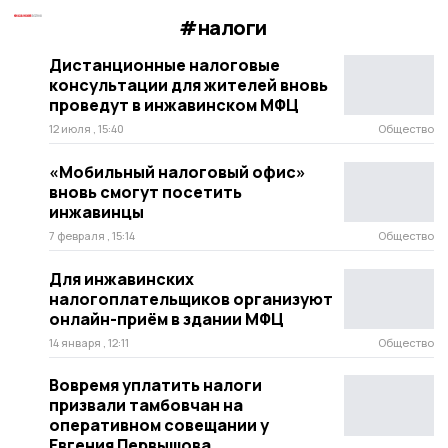
#налоги
Дистанционные налоговые
консультации для жителей вновь
проведут в инжавинском МФЦ
12 июля , 15:40
Общество
«Мобильный налоговый офис»
вновь смогут посетить
инжавинцы
7 февраля , 15:14
Общество
Для инжавинских
налогоплательщиков организуют
онлайн-приём в здании МФЦ
14 января , 12:11
Общество
Вовремя уплатить налоги
призвали тамбовчан на
оперативном совещании у
Евгения Первышова