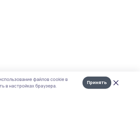
использование файлов cookie в
Принять
ь в настройках браузера.
тика конфиденциальности
 содержит сервисы, использующие
ies. Продолжая пользоваться данным
ом, вы подтверждаете свое согласие на
льзование файлов cookie в соответствии с
тоящим уведомлением и Политикой
иденциальности. Использование «cookie»