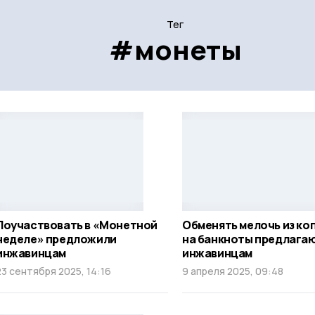
Тег
#монеты
Поучаствовать в «Монетной
Обменять мелочь из ко
неделе» предложили
на банкноты предлага
инжавинцам
инжавинцам
23 сентября 2025, 14:16
9 апреля 2025, 09:48