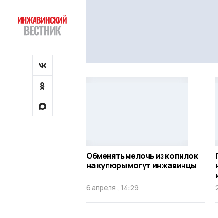
Обменять мелочь из копилок
на купюры могут инжавинцы
6 апреля , 14:29