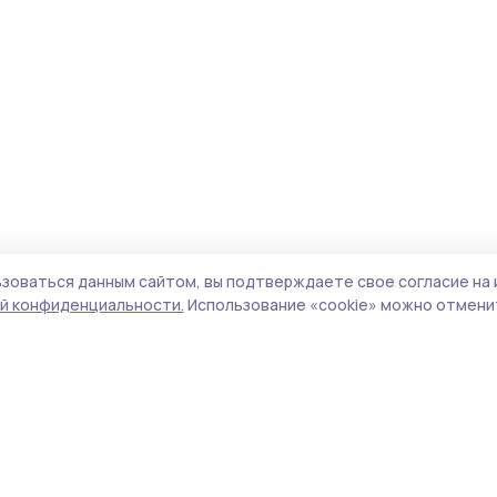
зоваться данным сайтом, вы подтверждаете свое согласие на 
й конфиденциальности.
Использование «cookie» можно отменит
Учредитель и издатель:
ООО «Издательский
Поли
дом «Тамбов»
Сайт
Адрес редакции:
392000, Тамбовская обл.,
cook
г.Тамбов, ш. Моршанское, д.14а
сайт
Номер телефона редакции:
8 (4752) 45-05-
испо
76
нас
Электронная почта редакции:
конф