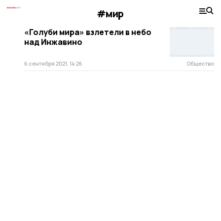
#мир
«Голуби мира» взлетели в небо
над Инжавино
6 сентября 2021, 14:26
Общество