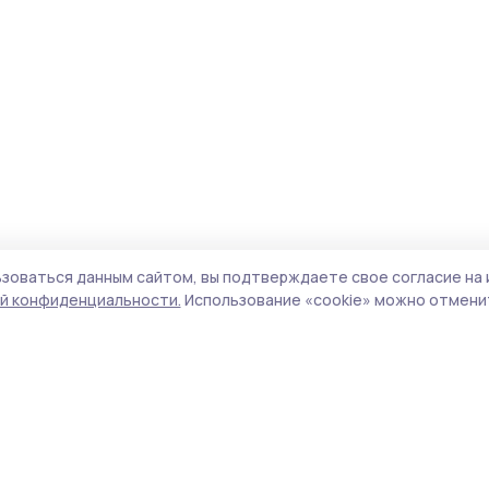
зоваться данным сайтом, вы подтверждаете свое согласие на 
й конфиденциальности.
Использование «cookie» можно отменит
Учредитель и издатель:
ООО «Издательский
Поли
дом «Тамбов»
Сайт
Адрес редакции:
392000, Тамбовская обл.,
cook
г.Тамбов, ш. Моршанское, д.14а
сайт
Номер телефона редакции:
8 (4752) 45-05-
испо
76
нас
Электронная почта редакции:
конф