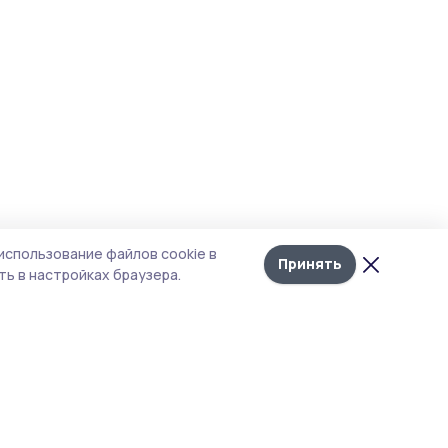
использование файлов cookie в
Принять
ь в настройках браузера.
тика конфиденциальности
 содержит сервисы, использующие
ies. Продолжая пользоваться данным
ом, вы подтверждаете свое согласие на
льзование файлов cookie в соответствии с
тоящим уведомлением и Политикой
иденциальности. Использование «cookie»