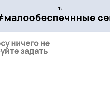
Тег
#малообеспечнные се
су ничего не
уйте задать