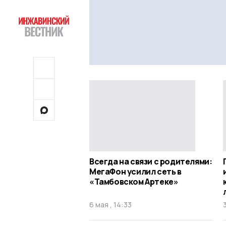
Всегда на связи с родителями:
МегаФон усилил сеть в
«Тамбовском Артеке»
6 мая , 14:33