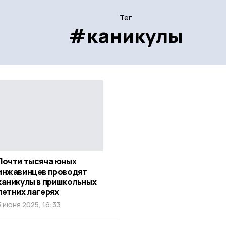
Тег
#каникулы
Почти тысяча юных
инжавинцев проводят
каникулы в пришкольных
летних лагерях
3 июня 2025, 16:33