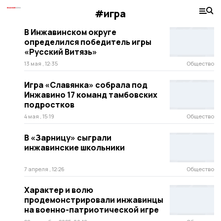
#игра
В Инжавинском округе
определился победитель игры
«Русский Витязь»
13 мая , 12:35
Общество
Игра «Славянка» собрала под
Инжавино 17 команд тамбовских
подростков
4 мая , 15:19
Общество
В «Зарницу» сыграли
инжавинские школьники
7 апреля , 12:26
Общество
Характер и волю
продемонстрировали инжавинцы
на военно-патриотической игре