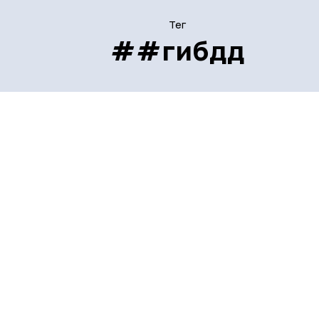
Тег
##гибдд