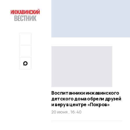
Воспитанники инжавинского
детского дома обрели друзей
и веру в центре «Покров»
20 июня , 16:40