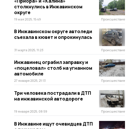
«Приора» и «Калина»
столкнулись в Инжавинском
округе
19 мая 2025, 15:49
Происшествие
В Инжавинском округе автоледи
съехала в кювет и опрокинулась
31 марта 2025, 11:23
Происшествие
Инжавинец ограбил заправку и
«поцеловал» столб на угнанном
автомобиле
27 января 2025, 21:13
Происшествие
Три человека пострадали в ДТП
на инжавинской автодороге
19 января 2025, 08:59
Происшествие
В Инжавине ищут очевидцев ДТП