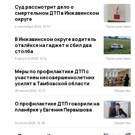
Cуд рассмотрит дело о
смертельном ДТП в Инжавинском
округе
4 сентября 2025, 13:57
Происшествие
В Инжавинском округе водитель
отвлёкся на гаджет и сбил два
столба
5 августа 2025, 12:14
Происшествие
Меры по профилактике ДТП с
участием несовершеннолетних
усилят в Тамбовской области
20 июля 2025, 15:37
Общество
О профилактике ДТП говорили на
планёрке у Евгения Первышова
14 июля 2025, 16:28
Общество