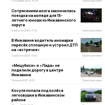
13 ноября 2023, 14:39
Происшествие
Сотрясением мозга закончилась
поездка на мопеде для 15-
летнего юноши из Инжавинского
округа
6 августа 2023, 17:21
Происшествие
В Инжавине водитель иномарки
пересёк сплошную и устроил ДТП
на «встречке»
3 августа 2023, 11:40
Происшествие
«Мицубиси» и «Лада» не
поделили дорогу в центре
Инжавина
15 июня 2023, 14:31
Происшествие
Косуля попала под колёса
легковушки в Инжавинском
районе