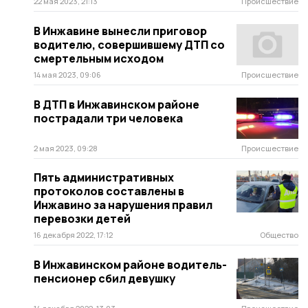
22 мая 2023, 21:13
Происшествие
В Инжавине вынесли приговор
водителю, совершившему ДТП со
смертельным исходом
14 мая 2023, 09:06
Происшествие
В ДТП в Инжавинском районе
пострадали три человека
2 мая 2023, 09:28
Происшествие
Пять административных
протоколов составлены в
Инжавино за нарушения правил
перевозки детей
16 декабря 2022, 17:12
Общество
В Инжавинском районе водитель-
пенсионер сбил девушку