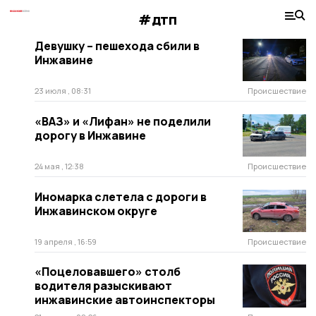
#дтп
Девушку – пешехода сбили в
Инжавине
23 июля , 08:31
Происшествие
«ВАЗ» и «Лифан» не поделили
дорогу в Инжавине
24 мая , 12:38
Происшествие
Иномарка слетела с дороги в
Инжавинском округе
19 апреля , 16:59
Происшествие
«Поцеловавшего» столб
водителя разыскивают
инжавинские автоинспекторы