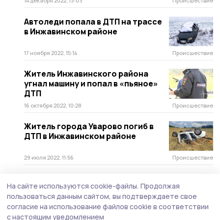
14 декабря 2022, 13:03
Происшествие
Автоледи попала в ДТП на трассе
в Инжавинском районе
17 ноября 2022, 15:14
Происшествие
Житель Инжавинского района
угнал машину и попал в «пьяное»
ДТП
16 октября 2022, 10:28
Происшествие
Житель города Уварово погиб в
ДТП в Инжавинском районе
29 июля 2022, 11:56
Происшествие
Три человека пострадали в ДТП в
На сайте используются cookie-файлы.
Продолжая
Инжавинском районе
пользоваться данным сайтом, вы подтверждаете свое
согласие на использование файлов cookie в соответствии
16 июля 2022, 20:22
Происшествие
с настоящим уведомлением