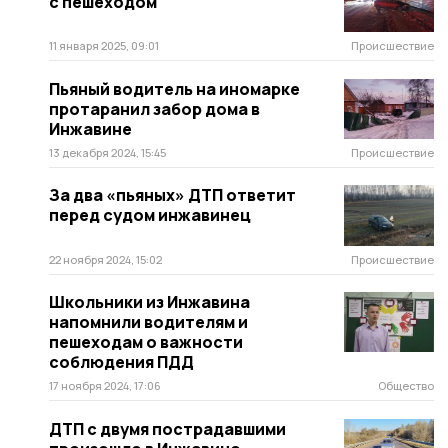
с пешеходом
11 января 2025, 09:01
Происшествие
Пьяный водитель на иномарке
протаранил забор дома в
Инжавине
13 декабря 2024, 15:45
Происшествие
За два «пьяных» ДТП ответит
перед судом инжавинец
22 ноября 2024, 15:02
Происшествие
Школьники из Инжавина
напомнили водителям и
пешеходам о важности
соблюдения ПДД
17 ноября 2024, 17:06
Общество
ДТП с двумя пострадавшими