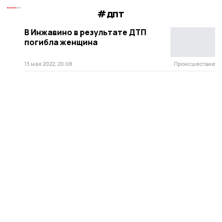
#дпт
В Инжавино в результате ДТП
погибла женщина
13 мая 2022, 20:08
Происшествие