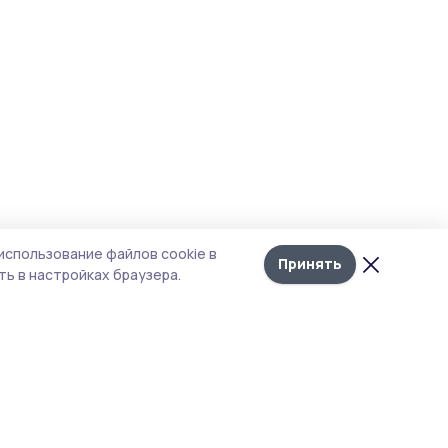
использование файлов cookie в
Принять
ь в настройках браузера.
тика конфиденциальности
 содержит сервисы, использующие
ies. Продолжая пользоваться данным
ом, вы подтверждаете свое согласие на
льзование файлов cookie в соответствии с
тоящим уведомлением и Политикой
иденциальности. Использование «cookie»