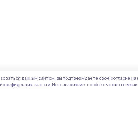
зоваться данным сайтом, вы подтверждаете свое согласие на 
й конфиденциальности.
Использование «cookie» можно отменит
Учредитель и издатель:
ООО «Издательский
Поли
дом «Тамбов»
Сайт
Адрес редакции:
392000, Тамбовская обл.,
cook
г.Тамбов, ш. Моршанское, д.14а
сайт
Номер телефона редакции:
8 (4752) 45-05-
испо
76
нас
Электронная почта редакции:
конф