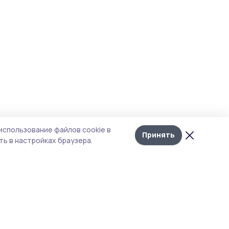
использование файлов cookie в
Принять
ь в настройках браузера.
тика конфиденциальности
 содержит сервисы, использующие
ies. Продолжая пользоваться данным
ом, вы подтверждаете свое согласие на
льзование файлов cookie в соответствии с
тоящим уведомлением и Политикой
иденциальности. Использование «cookie»