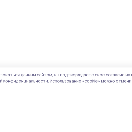
зоваться данным сайтом, вы подтверждаете свое согласие на 
й конфиденциальности.
Использование «cookie» можно отменит
Учредитель и издатель:
ООО «Издательский
Поли
дом «Тамбов»
Сайт
Адрес редакции:
392000, Тамбовская обл.,
cook
г.Тамбов, ш. Моршанское, д.14а
сайт
Номер телефона редакции:
8 (4752) 45-05-
испо
76
нас
Электронная почта редакции:
конф