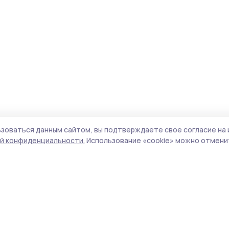
зоваться данным сайтом, вы подтверждаете свое согласие на 
й конфиденциальности.
Использование «cookie» можно отменит
Учредитель и издатель:
ООО «Издательский
Поли
дом «Тамбов»
Сайт
Адрес редакции:
392000, Тамбовская обл.,
cook
г.Тамбов, ш. Моршанское, д.14а
сайт
Номер телефона редакции:
8 (4752) 45-05-
испо
76
нас
Электронная почта редакции:
конф