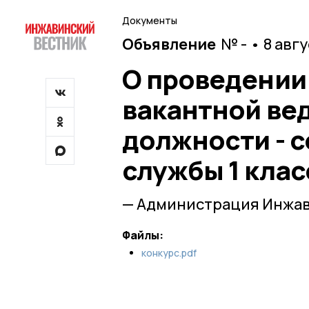
Документы
Объявление
№ - • 8 авг
О проведении
вакантной ве
должности - 
службы 1 клас
— Администрация Инжав
Файлы:
конкурс.pdf