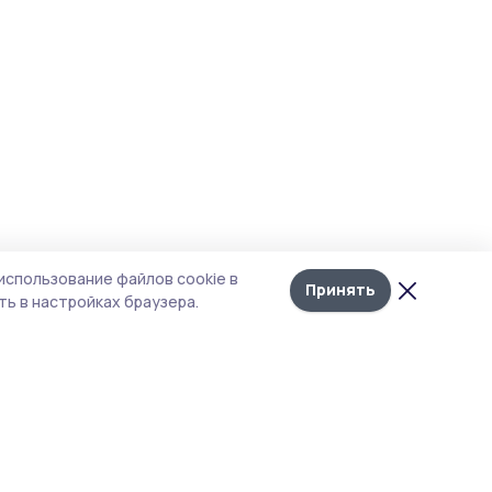
использование файлов cookie в
Принять
ь в настройках браузера.
тика конфиденциальности
 содержит сервисы, использующие
ies. Продолжая пользоваться данным
ом, вы подтверждаете свое согласие на
льзование файлов cookie в соответствии с
тоящим уведомлением и Политикой
иденциальности. Использование «cookie»