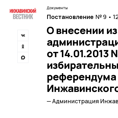
Документы
Постановление
№ 9 • 1
О внесении и
администраци
от 14.01.2013
избирательных
референдума 
Инжавинского
— Администрация Инжав