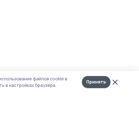
использование файлов cookie в
Принять
ь в настройках браузера.
тика конфиденциальности
 содержит сервисы, использующие
ies. Продолжая пользоваться данным
ом, вы подтверждаете свое согласие на
льзование файлов cookie в соответствии с
тоящим уведомлением и Политикой
иденциальности. Использование «cookie»