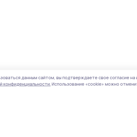
зоваться данным сайтом, вы подтверждаете свое согласие на 
й конфиденциальности.
Использование «cookie» можно отменит
Учредитель и издатель:
ООО «Издательский
Поли
дом «Тамбов»
Сайт
Адрес редакции:
392000, Тамбовская обл.,
cook
г.Тамбов, ш. Моршанское, д.14а
сайт
Номер телефона редакции:
8 (4752) 45-05-
испо
76
нас
Электронная почта редакции:
конф