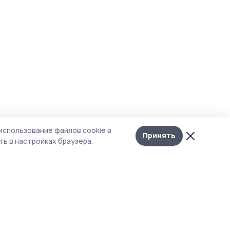
использование файлов cookie в
Принять
ь в настройках браузера.
тика конфиденциальности
 содержит сервисы, использующие
ies. Продолжая пользоваться данным
ом, вы подтверждаете свое согласие на
льзование файлов cookie в соответствии с
тоящим уведомлением и Политикой
иденциальности. Использование «cookie»