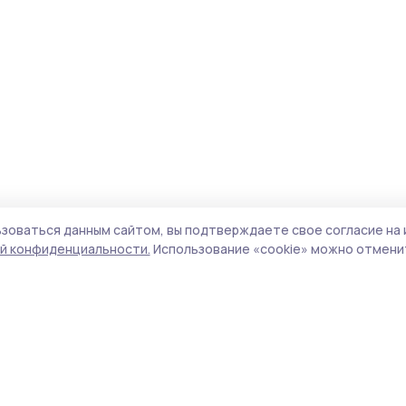
зоваться данным сайтом, вы подтверждаете свое согласие на 
й конфиденциальности.
Использование «cookie» можно отменит
Учредитель и издатель:
ООО «Издательский
Поли
дом «Тамбов»
Сайт
Адрес редакции:
392000, Тамбовская обл.,
cook
г.Тамбов, ш. Моршанское, д.14а
сайт
Номер телефона редакции:
8 (4752) 45-05-
испо
76
нас
Электронная почта редакции:
конф