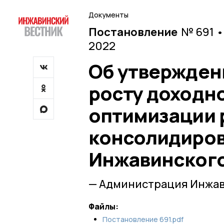
Документы
Постановление
№ 691 •
2022
Об утвержден
росту доходн
оптимизации 
консолидиро
Инжавинского
— Администрация Инжав
Файлы:
Постановление 691.pdf