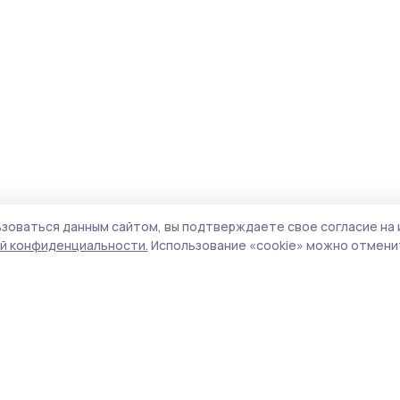
зоваться данным сайтом, вы подтверждаете свое согласие на 
й конфиденциальности.
Использование «cookie» можно отменит
Учредитель и издатель:
ООО «Издательский
Поли
дом «Тамбов»
Сайт
Адрес редакции:
392000, Тамбовская обл.,
cook
г.Тамбов, ш. Моршанское, д.14а
сайт
Номер телефона редакции:
8 (4752) 45-05-
испо
76
нас
Электронная почта редакции:
конф