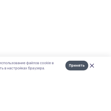
использование файлов cookie в
Принять
ь в настройках браузера.
тика конфиденциальности
 содержит сервисы, использующие
ies. Продолжая пользоваться данным
ом, вы подтверждаете свое согласие на
льзование файлов cookie в соответствии с
тоящим уведомлением и Политикой
иденциальности. Использование «cookie»