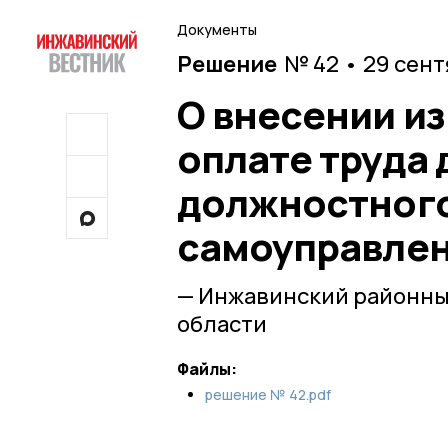
Документы
Решение
№ 42 • 29 сен
О внесении и
оплате труда 
должностного
самоуправлен
— Инжавинский районны
области
Файлы:
решение № 42.pdf