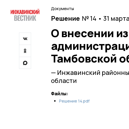
Документы
Решение
№ 14 • 31 март
О внесении из
администраци
Тамбовской о
— Инжавинский районны
области
Файлы:
Решение 14.pdf