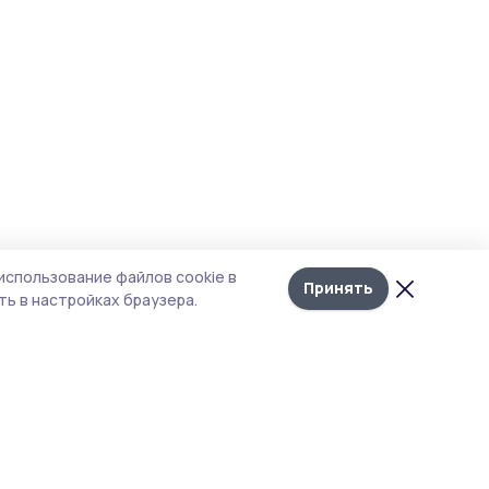
использование файлов cookie в
Принять
ь в настройках браузера.
тика конфиденциальности
 содержит сервисы, использующие
ies. Продолжая пользоваться данным
ом, вы подтверждаете свое согласие на
льзование файлов cookie в соответствии с
тоящим уведомлением и Политикой
иденциальности. Использование «cookie»