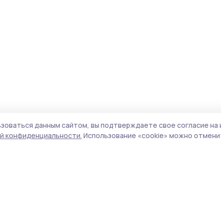
зоваться данным сайтом, вы подтверждаете свое согласие на 
й конфиденциальности.
Использование «cookie» можно отменит
Учредитель и издатель:
ООО «Издательский
Поли
дом «Тамбов»
Сайт
Адрес редакции:
392000, Тамбовская обл.,
cook
г.Тамбов, ш. Моршанское, д.14а
сайт
Номер телефона редакции:
8 (4752) 45-05-
испо
76
нас
Электронная почта редакции:
конф