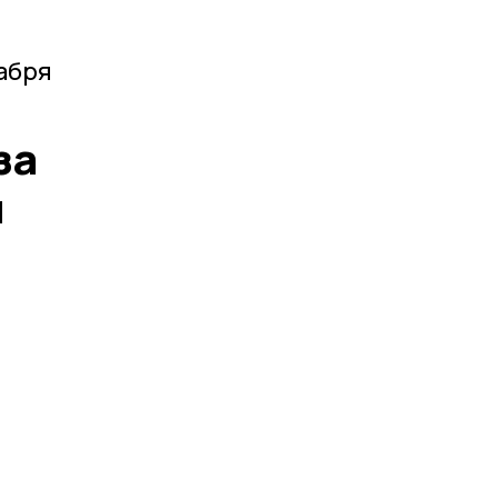
абря
за
я