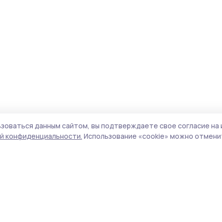
зоваться данным сайтом, вы подтверждаете свое согласие на 
й конфиденциальности.
Использование «cookie» можно отменит
Учредитель и издатель:
ООО «Издательский
Поли
дом «Тамбов»
Сайт
Адрес редакции:
392000, Тамбовская обл.,
cook
г.Тамбов, ш. Моршанское, д.14а
сайт
Номер телефона редакции:
8 (4752) 45-05-
испо
76
нас
Электронная почта редакции:
конф