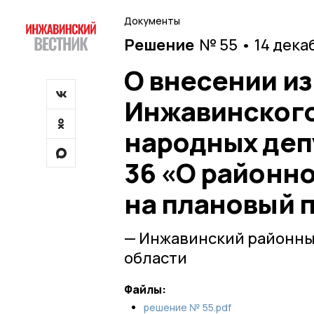
Документы
Решение
№ 55 • 14 дека
О внесении и
Инжавинского
народных депу
36 «О районно
на плановый п
— Инжавинский районны
области
Файлы:
решение № 55.pdf