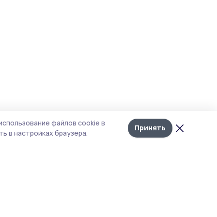
использование файлов cookie в
Принять
ь в настройках браузера.
тика конфиденциальности
 содержит сервисы, использующие
ies. Продолжая пользоваться данным
ом, вы подтверждаете свое согласие на
льзование файлов cookie в соответствии с
тоящим уведомлением и Политикой
иденциальности. Использование «cookie»