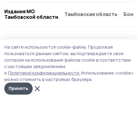
Издания МО
Тамбовская область
Бонд
Тамбовской области
Спорт
11 июля , 09:06
На сайте используются cookie-файлы.
Продолжая
В Инжавинской ДЮСШ выполнили пятую
пользоваться данным сайтом, вы подтверждаете свое
часть работ по капремонту
согласие на использование файлов cookie в соответствии
с настоящим уведомлением
Строители демонтировали старую кровлю здания,
и
Политикой конфиденциальности.
Использование «cookie»
перегородки, установили новые оконные блоки, ведут
можно отменить в настройках браузера.
отделочные работы стен.
Принять