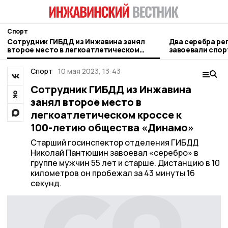
Спорт
Сотрудник ГИБДД из Инжавина занял
Два серебра ре
второе место в легкоатлетическом
завоевали спор
кроссе к 100-летию общества «Динамо»
Спорт
10 мая 2023, 13:43
Сотрудник ГИБДД из Инжавина
занял второе место в
легкоатлетическом кроссе к
100-летию общества «Динамо»
Старший госинспектор отделения ГИБДД
Николай Пантюшин завоевал «серебро» в
группе мужчин 55 лет и старше. Дистанцию в 10
километров он пробежал за 43 минуты 16
секунд.