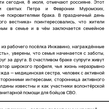
ти сегодня, 8 июля, отмечают россияне. Этот
ти святых Петра и Февронии Муромских,
не покровителями брака. В праздничный день
ого вестника» поинтересовались, что жители
ным в семье и в чём заключается семейное
 из рабочего посёлка Инжавино, награждённые
ть», уверены, что семья начинается с заботы,
уг за друга. В счастливом браке супруги живут
атор широкого профиля, чья жизнь неразрывно
ежда — медицинская сестра, человек с активной
сторонними интересами, сторонница активного
лдины известны и как участники волонтёрской
манитарной помощи для бойцов СВО.