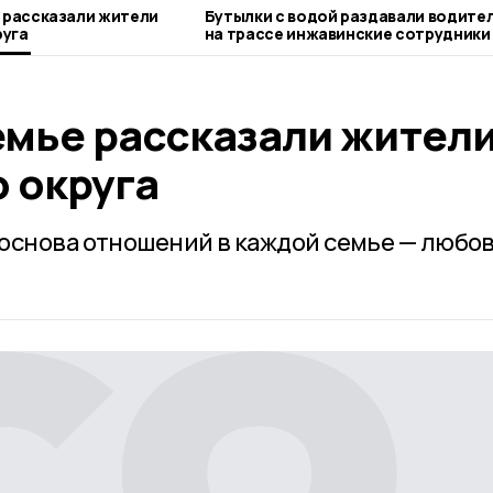
е рассказали жители
Бутылки с водой раздавали водите
руга
на трассе инжавинские сотрудники
емье рассказали жител
 округа
основа отношений в каждой семье — любов