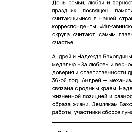
День семьи, любви и вернос
праздник посвящён памя
считающимися в нашей стра
корреспонденты «Инжавинск
округа считают самым глав
счастье.
Андрей и Надежда Бахолдины
медалью «За любовь и вернос
доверия и ответственности др
36-ой год. Андрей — механиз
связана с родным краем. Над
жизненной позицией и разно
образа жизни. Землякам Бахо
работы, участники сборов гу