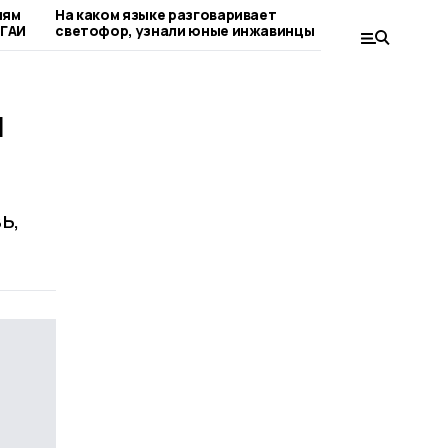
лям
На каком языке разговаривает
Домашнюю
 ГАИ
светофор, узнали юные инжавинцы
бойцам СВ
и
ь,