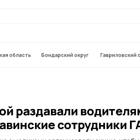
кая область
Бондарский округ
Гавриловский 
дой раздавали водителя
жавинские сотрудники Г