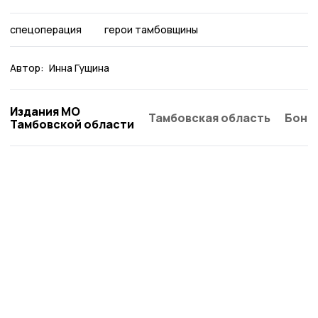
спецоперация
герои тамбовщины
Автор:
Инна Гущина
Издания МО
Тамбовская область
Бонд
Тамбовской области