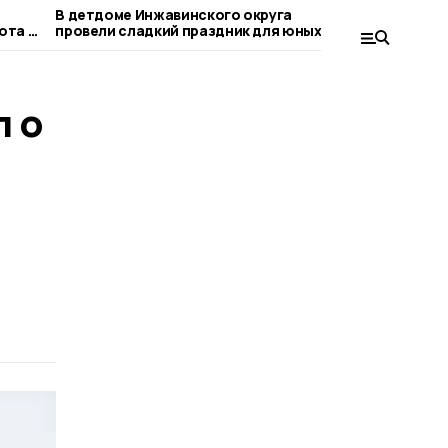
В детдоме Инжавинского округа
Однеднев
ота в
провели сладкий праздник для юных
отправит 
активистов
л о