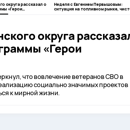
го округа рассказал о
Неделя с Евгением Первышовым:
ммы «Герои
ситуация на топливном рынке, чист
городе и приоритеты образования
ского округа рассказа
граммы «Герои
ркнул, что вовлечение ветеранов СВО в
реализацию социально значимых проектов
ся к мирной жизни.