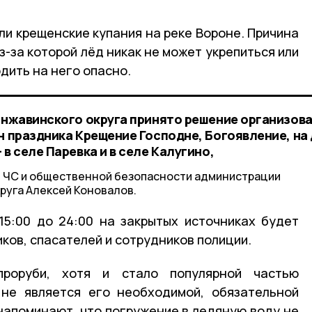
ли крещенские купания на реке Вороне. Причина
з-за которой лёд никак не может укрепиться или
дить на него опасно.
 Инжавинского округа принято решение организов
н праздника Крещение Господне, Богоявление, на 
в селе Паревка и в селе Калугино,
, ЧС и общественной безопасности администрации
руга Алексей Коновалов.
15:00 до 24:00 на закрытых источниках будет
ков, спасателей и сотрудников полиции.
роруби, хотя и стало популярной частью
 не является его необходимой, обязательной
апоминают, что погружение в ледяную воду не