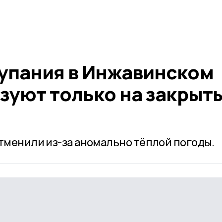
упания в Инжавинском
зуют только на закрыт
отменили из-за аномально тёплой погоды.