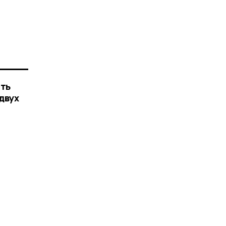
ать
двух