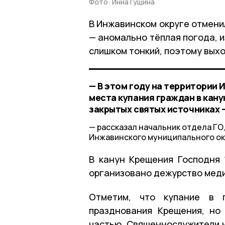
Фото: Инна Гущина
В Инжавинском округе отмени
— аномально тёплая погода, и
слишком тонкий, поэтому выхо
— В этом году на территории
места купания граждан в кану
закрытых святых источниках – 
рассказал начальник отдела ГО
Инжавинского муниципального ок
В канун Крещения Господня 
организовано дежурство меди
Отметим, что купание в п
празднования Крещения, но
частью. Священнослужители н