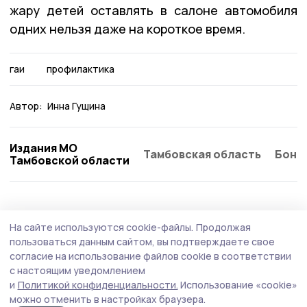
жару детей оставлять в салоне автомобиля
одних нельзя даже на короткое время.
гаи
профилактика
Автор:
Инна Гущина
Издания МО
Тамбовская область
Бонд
Тамбовской области
Общество
Вчера, 15:29
На сайте используются cookie-файлы.
Продолжая
На каком языке разговаривает светофор,
пользоваться данным сайтом, вы подтверждаете свое
узнали юные инжавинцы
согласие на использование файлов cookie в соответствии
с настоящим уведомлением
Воспитанникам детского сада «Берёзка» рассказали,
и
Политикой конфиденциальности.
Использование «cookie»
почему у необычного постового три глаза и как он
можно отменить в настройках браузера.
помогает водителям и пешеходам.