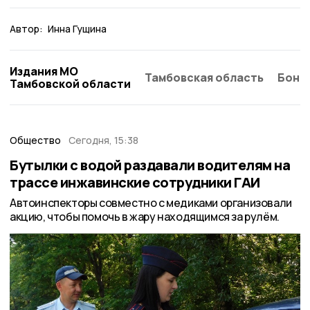
Автор:
Инна Гущина
Издания МО
Тамбовская область
Бонд
Тамбовской области
Общество
Сегодня, 15:38
Бутылки с водой раздавали водителям на
трассе инжавинские сотрудники ГАИ
Автоинспекторы совместно с медиками организовали
акцию, чтобы помочь в жару находящимся за рулём.