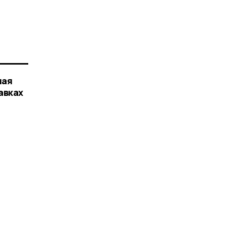
чая
авках