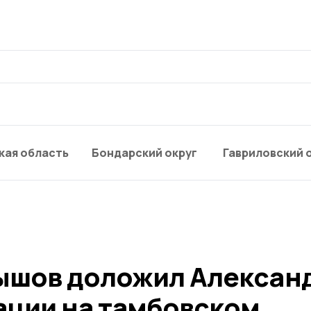
кая область
Бондарский округ
Гавриловский 
ышов доложил Алексан
ации на тамбовском