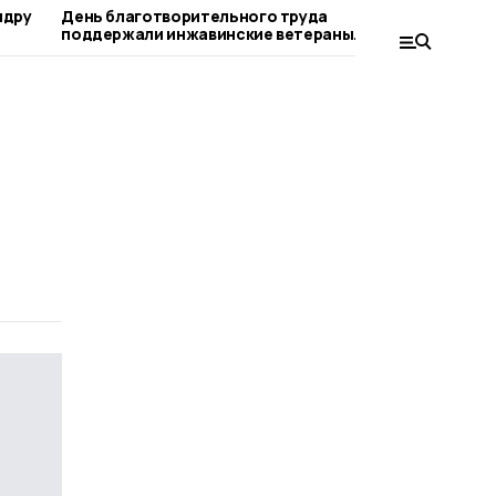
ндру
День благотворительного труда
Тамбовщин
поддержали инжавинские ветераны
чемпиона
боевых действий
представ