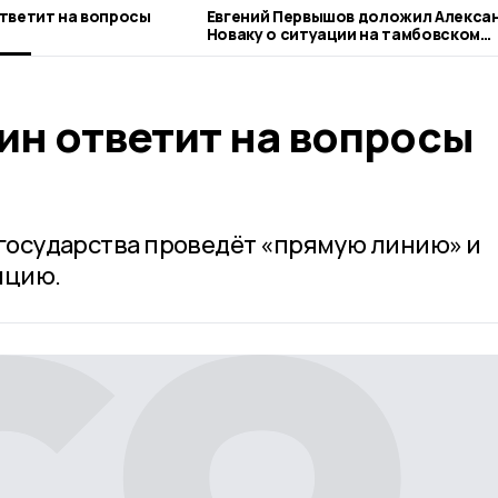
тветит на вопросы
Евгений Первышов доложил Алекса
Новаку о ситуации на тамбовском
топливном рынке
ин ответит на вопросы
а государства проведёт «прямую линию» и
нцию.