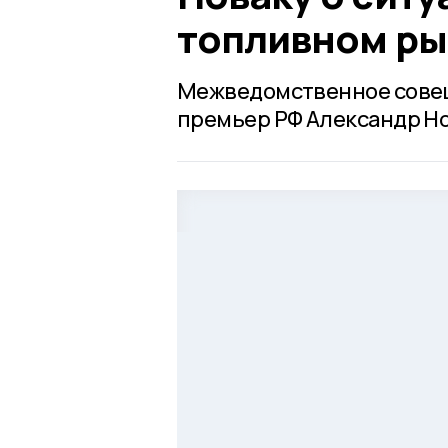
топливном ры
Межведомственное совещ
премьер РФ Александр Нов