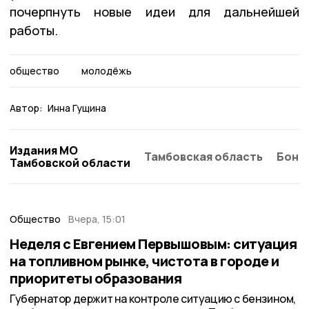
почерпнуть новые идеи для дальнейшей
работы.
общество
молодёжь
Автор:
Инна Гущина
Издания МО
Тамбовская область
Бонд
Тамбовской области
Общество
Вчера, 15:01
Неделя с Евгением Первышовым: ситуация
на топливном рынке, чистота в городе и
приоритеты образования
Губернатор держит на контроле ситуацию с бензином,