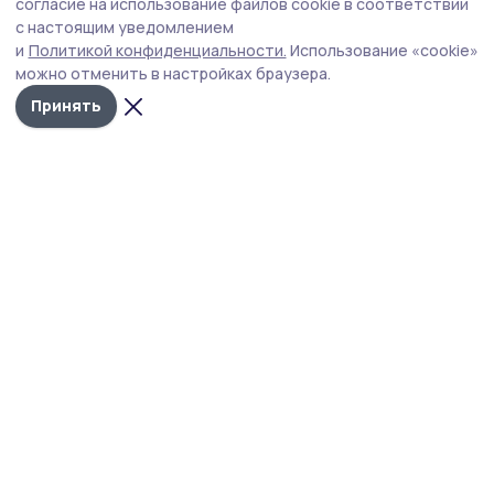
трассе инжавинские сотрудники ГАИ
согласие на использование файлов cookie в соответствии
с настоящим уведомлением
Автоинспекторы совместно с медиками организовали
и
Политикой конфиденциальности.
Использование «cookie»
акцию, чтобы помочь в жару находящимся за рулём.
можно отменить в настройках браузера.
Принять
Фото: Инна Гущина
Пережить 30-градусную жару автомобилистам
решили помочь сотрудники инжавинского