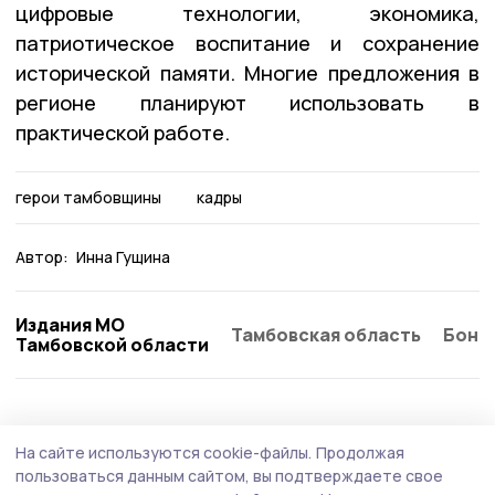
цифровые технологии, экономика,
патриотическое воспитание и сохранение
исторической памяти. Многие предложения в
регионе планируют использовать в
практической работе.
герои тамбовщины
кадры
Автор:
Инна Гущина
Издания МО
Тамбовская область
Бонд
Тамбовской области
Общество
Вчера, 15:38
На сайте используются cookie-файлы.
Продолжая
Бутылки с водой раздавали водителям на
пользоваться данным сайтом, вы подтверждаете свое