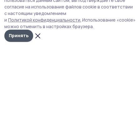
пользоваться данным сайтом, вы подтверждаете свое
поддержали инжавинские ветераны
согласие на использование файлов cookie в соответствии
с настоящим уведомлением
боевых действий
и
Политикой конфиденциальности.
Использование «cookie»
Члены местного отделения организации «Боевое
можно отменить в настройках браузера.
Братство» перечислили однодневный заработок на
Принять
нужды СВО.
Фото: архив редакции газеты «Инжавинский вестник»