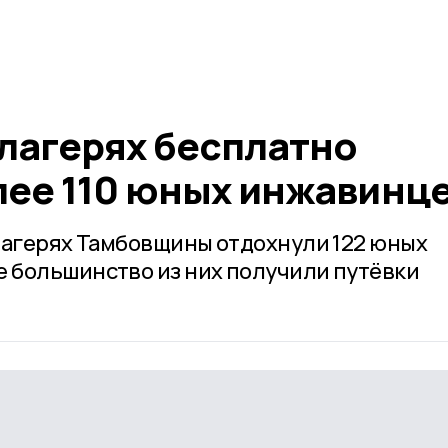
 лагерях бесплатно
лее 110 юных инжавинц
лагерях Тамбовщины отдохнули 122 юных
 большинство из них получили путёвки