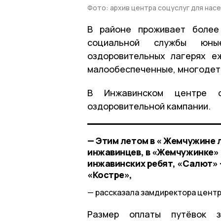
Фото: архив центра соцуслуг для нас
В районе проживает более
социальной службы юн
оздоровительных лагерях е
малообеспеченные, многодет
В Инжавинском центре с
оздоровительной кампании.
— Этим летом в « Жемчужине л
инжавинцев, в «Жемчужинке» —
инжавинских ребят, «Салют» —
«Костре»,
рассказала замдиректора центр
Размер оплаты путёвок 