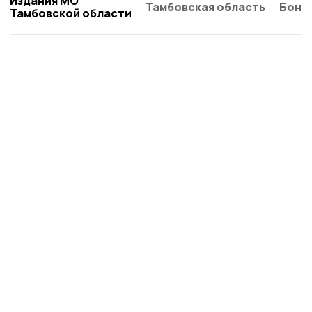
Издания МО
Тамбовская область
Бонд
Тамбовской области