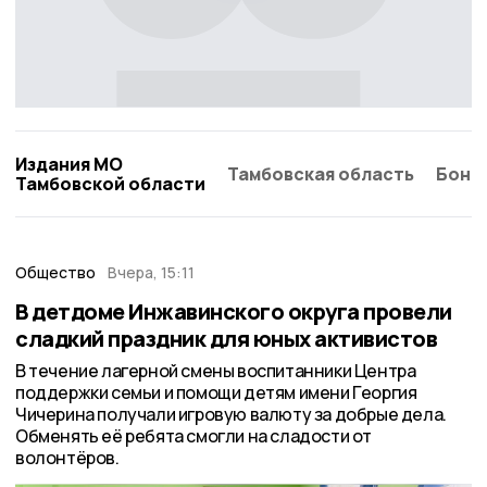
Издания МО
Тамбовская область
Бонд
Тамбовской области
Общество
Вчера, 15:11
В детдоме Инжавинского округа провели
сладкий праздник для юных активистов
В течение лагерной смены воспитанники Центра
поддержки семьи и помощи детям имени Георгия
Чичерина получали игровую валюту за добрые дела.
Обменять её ребята смогли на сладости от
волонтёров.