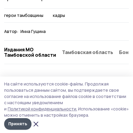
герои тамбовщины
кадры
Автор:
Инна Гущина
Издания МО
Тамбовская область
Бонд
Тамбовской области
Общество
7 августа , 15:38
На сайте используются cookie-файлы.
Продолжая
Бутылки с водой раздавали водителям на
пользоваться данным сайтом, вы подтверждаете свое
трассе инжавинские сотрудники ГАИ
согласие на использование файлов cookie в соответствии
с настоящим уведомлением
Автоинспекторы совместно с медиками организовали
и
Политикой конфиденциальности.
Использование «cookie»
акцию, чтобы помочь в жару находящимся за рулём.
можно отменить в настройках браузера.
Принять