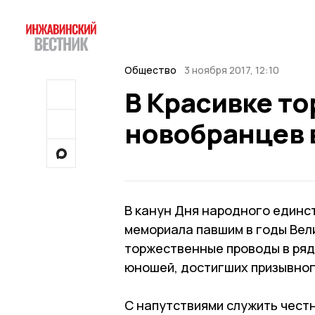
Общество
3 ноября 2017, 12:10
В Красивке т
новобранцев 
В канун Дня народного единст
мемориала павшим в годы Вел
торжественные проводы в ряд
юношей, достигших призывног
С напутствиями служить честн