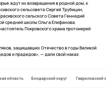
орые ждут их возвращения в родной дом, к
асивского сельсовета Сергей Трубицин,
Красивского сельского Совета Геннадий
ой средней школы Ольга Епифанова.
 настоятель Покровского храма протоиерей
ляков, защищавших Отечество в годы Великой
едов и прадедов», — дали свой наказ
кая область
Бондарский округ
Гавриловский 