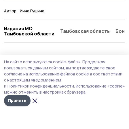
Автор:
Инна Гущина
Издания МО
Тамбовская область
Бонд
Тамбовской области
Общество
Вчера, 09:03
На сайте используются cookie-файлы.
Продолжая
Домашнюю консервацию передали
пользоваться данным сайтом, вы подтверждаете свое
бойцам СВО медики из Инжавина
согласие на использование файлов cookie в соответствии
с настоящим уведомлением
Коллектив центральной районной больницы
и
Политикой конфиденциальности.
Использование «cookie»
приготовил защитникам Родины варенье, солёные
можно отменить в настройках браузера.
огурцы и помидоры.
Принять