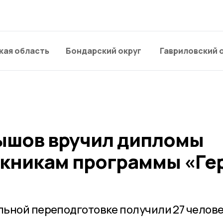
кая область
Бондарский округ
Гавриловский 
ышов вручил дипломы
кникам программы «Ге
ьной переподготовке получили 27 челове