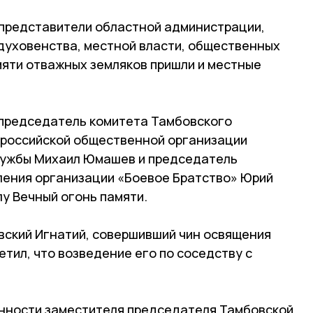
 представители областной администрации,
духовенства, местной власти, общественных
мяти отважных земляков пришли и местные
 председатель комитета Тамбовского
ероссийской общественной организации
лужбы Михаил Юмашев и председатель
ения организации «Боевое Братство» Юрий
у Вечный огонь памяти.
овский Игнатий, совершивший чин освящения
тил, что возведение его по соседству с
нности заместителя председателя Тамбовской