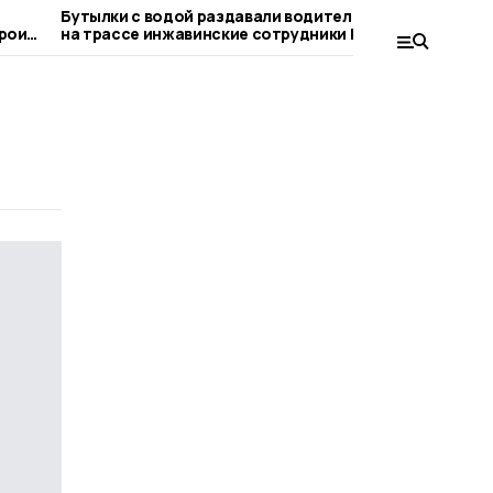
Бутылки с водой раздавали водителям
На каком 
рои
на трассе инжавинские сотрудники ГАИ
светофор,