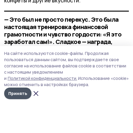
конфеты и другие вкусности.
— Это был не просто перекус. Это была
настоящая тренировка финансовой
грамотности и чувство гордости: «Я это
заработал сам!». Сладкое — награда,
которая досталась честным трудом,
На сайте используются cookie-файлы.
Продолжая
добавили педагоги.
пользоваться данным сайтом, вы подтверждаете свое
согласие на использование файлов cookie в соответствии
Организовать сладкий праздник во время
с настоящим уведомлением
и
Политикой конфиденциальности.
Использование «cookie»
летних каникул для ребят из «Союза» помогли
можно отменить в настройках браузера.
волонтёры организации «Росатом-наука».
Принять
общество
лагерь
Автор:
Евгения Корнева