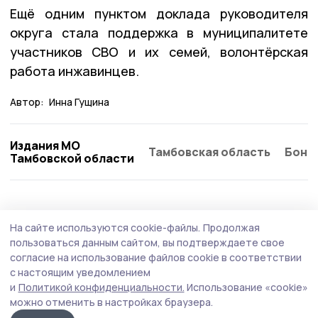
Ещё одним пунктом доклада руководителя
округа стала поддержка в муниципалитете
участников СВО и их семей, волонтёрская
работа инжавинцев.
Автор:
Инна Гущина
Издания МО
Тамбовская область
Бонд
Тамбовской области
Политика
15 июля , 16:11
На сайте используются cookie-файлы.
Продолжая
Евгений Первышов: «Локомотивы
пользоваться данным сайтом, вы подтверждаете свое
экономического потенциала в области —
согласие на использование файлов cookie в соответствии
с настоящим уведомлением
аграрный сектор»
и
Политикой конфиденциальности.
Использование «cookie»
Глава Тамбовской области Евгений Первышов на
можно отменить в настройках браузера.
расширенном заседании Тамбовской областной Думы