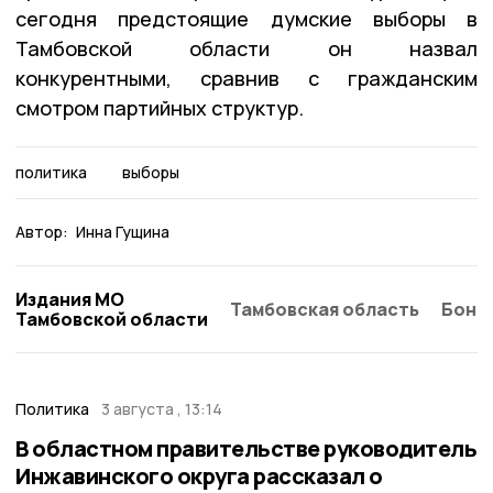
сегодня предстоящие думские выборы в
Тамбовской области он назвал
конкурентными, сравнив с гражданским
смотром партийных структур.
политика
выборы
Автор:
Инна Гущина
Издания МО
Тамбовская область
Бонд
Тамбовской области
Политика
3 августа , 13:14
В областном правительстве руководитель
Инжавинского округа рассказал о