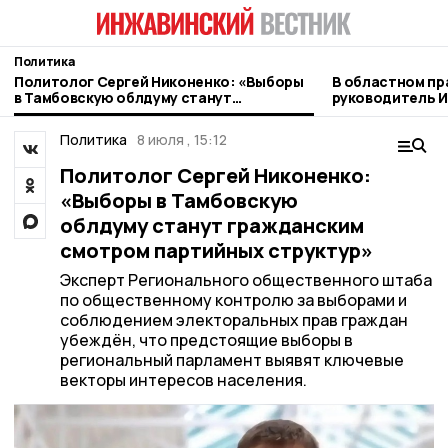
Политика
Политолог Сергей Никоненко: «Выборы
В областном пр
в Тамбовскую облдуму станут
руководитель И
гражданским смотром партийных
рассказал о ра
структур»
Политика
8 июля , 15:12
Политолог Сергей Никоненко:
«Выборы в Тамбовскую
облдуму станут гражданским
смотром партийных структур»
Эксперт Регионального общественного штаба
по общественному контролю за выборами и
соблюдением электоральных прав граждан
убеждён, что предстоящие выборы в
региональный парламент выявят ключевые
векторы интересов населения.