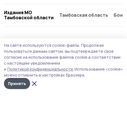
Издания МО
Тамбовская область
Бонд
Тамбовской области
Политика
15 июля , 16:11
На сайте используются cookie-файлы.
Продолжая
Евгений Первышов: «Локомотивы
пользоваться данным сайтом, вы подтверждаете свое
экономического потенциала в области —
согласие на использование файлов cookie в соответствии
с настоящим уведомлением
аграрный сектор»
и
Политикой конфиденциальности.
Использование «cookie»
Глава Тамбовской области Евгений Первышов на
можно отменить в настройках браузера.
расширенном заседании Тамбовской областной Думы
Принять
выступил с отчётом о деятельности регионального
правительства за 2025 год. Его выступление все
желающие смогли увидеть в прямом эфире.