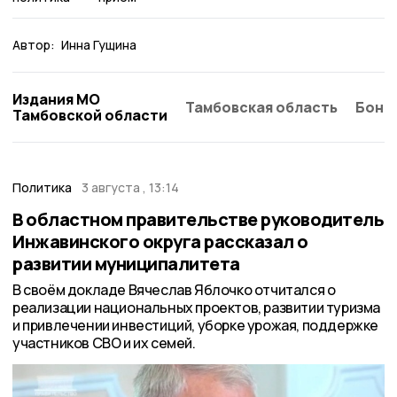
Автор:
Инна Гущина
Издания МО
Тамбовская область
Бонд
Тамбовской области
Политика
3 августа , 13:14
В областном правительстве руководитель
Инжавинского округа рассказал о
развитии муниципалитета
В своём докладе Вячеслав Яблочко отчитался о
реализации национальных проектов, развитии туризма
и привлечении инвестиций, уборке урожая, поддержке
участников СВО и их семей.