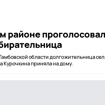
м районе проголосова
збирательница
 Тамбовской области долгожительница сел
а Курочкина приняла на дому.