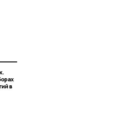
к.
борах
тий в