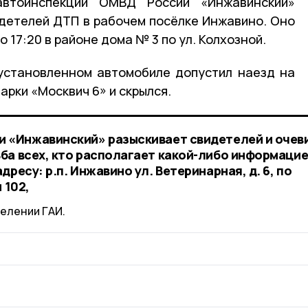
автоинспекции ОМВД России «Инжавинский»
детелей ДТП в рабочем посёлке Инжавино. Оно
о 17:20 в районе дома № 3 по ул. Колхозной.
установленном автомобиле допустил наезд на
рки «Москвич 6» и скрылся.
и «Инжавинский» разыскивает свидетелей и очев
ба всех, кто располагает какой-либо информацие
ресу: р.п. Инжавино ул. Ветеринарная, д. 6, по
 102,
елении ГАИ.