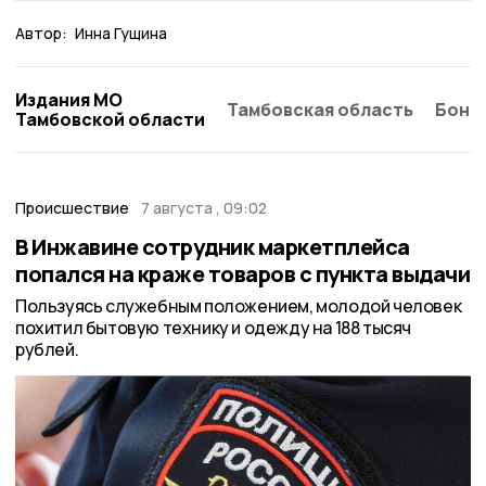
Автор:
Инна Гущина
Издания МО
Тамбовская область
Бонд
Тамбовской области
Происшествие
7 августа , 09:02
В Инжавине сотрудник маркетплейса
попался на краже товаров с пункта выдачи
Пользуясь служебным положением, молодой человек
похитил бытовую технику и одежду на 188 тысяч
рублей.