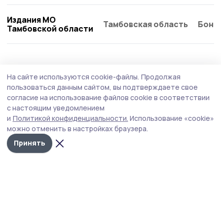
Издания МО
Тамбовская область
Бонд
Тамбовской области
Происшествие
6 августа , 10:05
На сайте используются cookie-файлы.
Продолжая
Над Тамбовской областью уничтожили
пользоваться данным сайтом, вы подтверждаете свое
БПЛА
согласие на использование файлов cookie в соответствии
с настоящим уведомлением
По сообщению Минобороны РФ, в ночь на 6 августа
и
Политикой конфиденциальности.
Использование «cookie»
дежурные средства ПВО перехватили и уничтожили
можно отменить в настройках браузера.
над регионами нашей страны 605 вражеских
беспилотников.
Принять