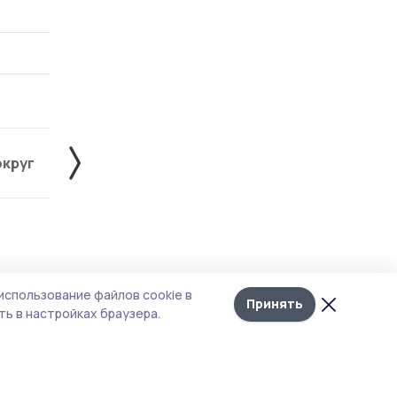
округ
Жердевский округ
Знаменский округ
Лента
10
использование файлов cookie в
новостей
Принять
ли
ь в настройках браузера.