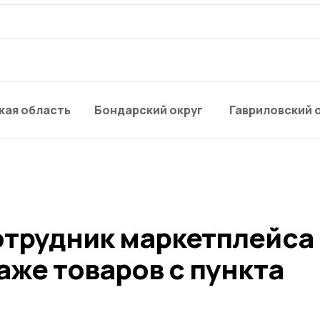
кая область
Бондарский округ
Гавриловский 
отрудник маркетплейса
аже товаров с пункта