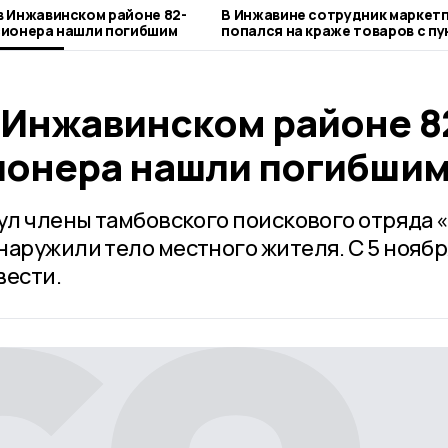
в Инжавинском районе 82-
В Инжавине сотрудник маркет
сионера нашли погибшим
попался на краже товаров с пу
выдачи
 Инжавинском районе 8
ионера нашли погибши
аул члены тамбовского поискового отряда 
наружили тело местного жителя. С 5 ноябр
вести.