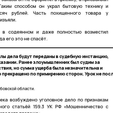
Таким способом он украл бытовую технику и
яч рублей. Часть похищенного товара у
изъяли.
я в содеянном и даже полностью возместил
да его это не спасёт.
лы дела будут переданы в судебную инстанцию,
казании. Ранее злоумышленник был судим за
твия, но сумма ущерба была незначительна и
 прекращено по примирению сторон. Урок не пос
бовской области.
ека возбуждено уголовное дело по признакам
нного статьёй 159.3 УК РФ «Мошенничество с