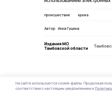
использованием электронных
происшествие
кража
Автор:
Инна Гущина
Издания МО
Тамбовс
Тамбовской области
Происшествие
6 августа , 10:05
На сайте используются cookie-файлы.
Продолжая поль
Над Тамбовск
соответствии с настоящим уведомлением и
Политико
БПЛА