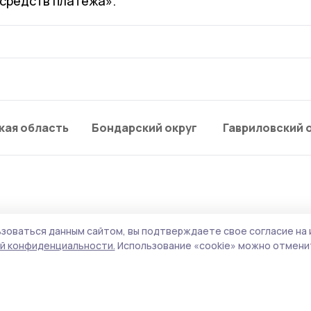
 средств платежа».
кая область
Бондарский округ
Гавриловский 
зоваться данным сайтом, вы подтверждаете свое согласие на 
ой областью уничтожи
й конфиденциальности.
Использование «cookie» можно отменит