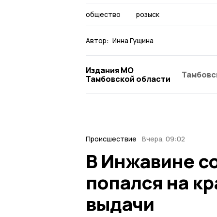
общество
розыск
Автор:
Инна Гущина
Издания МО
Тамбовс
Тамбовской области
Происшествие
Вчера, 09:02
В Инжавине с
попался на кр
выдачи