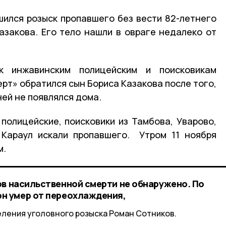
ился розыск пропавшего без вести 82-летнего
азакова. Его тело нашли в овраге недалеко от
 инжавинским полицейским и поисковикам
рт» обратился сын Бориса Казакова после того,
ней не появлялся дома.
полицейские, поисковики из Тамбова, Уварово,
 Караул искали пропавшего. Утром 11 ноября
м.
ов насильственной смерти не обнаружено. По
н умер от переохлаждения,
еления уголовного розыска Роман Сотников.