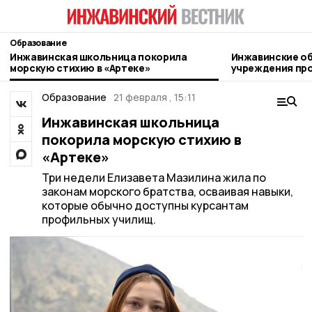
Образование
Инжавинская школьница покорила
Инжавинские о
морскую стихию в «Артеке»
учреждения про
новому учебном
Образование
21 февраля , 15:11
Инжавинская школьница
покорила морскую стихию в
«Артеке»
Три недели Елизавета Мазилина жила по
законам морского братства, осваивая навыки,
которые обычно доступны курсантам
профильных училищ.