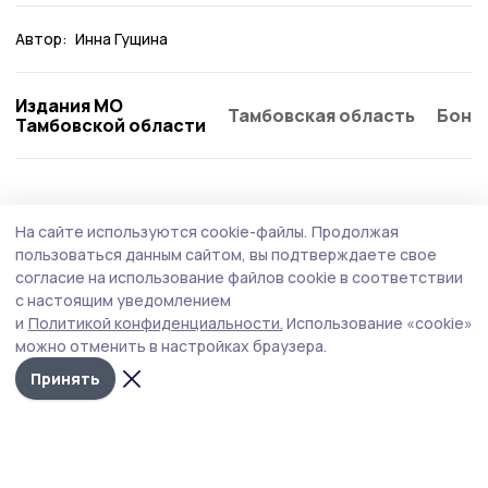
Автор:
Инна Гущина
Издания МО
Тамбовская область
Бонд
Тамбовской области
Образование
3 августа , 16:09
На сайте используются cookie-файлы.
Продолжая
Школьница из Инжавина побывала на
пользоваться данным сайтом, вы подтверждаете свое
«Университетской смене»
согласие на использование файлов cookie в соответствии
с настоящим уведомлением
Активистка Движения Первых Ксения Чеснокова на
и
Политикой конфиденциальности.
Использование «cookie»
десять дней погрузилась в студенческую жизнь в
можно отменить в настройках браузера.
кампусе ТГУ имени Гавриила Державина.
Принять