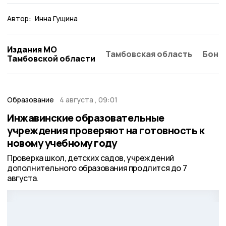
Автор:
Инна Гущина
Издания МО
Тамбовская область
Бонд
Тамбовской области
Образование
4 августа , 09:01
Инжавинские образовательные
учреждения проверяют на готовность к
новому учебному году
Проверка школ, детских садов, учреждений
дополнительного образования продлится до 7
августа.