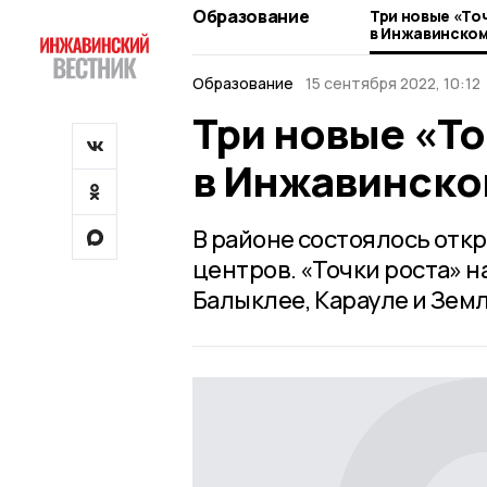
Образование
Три новые «То
в Инжавинском
Образование
15 сентября 2022, 10:12
Три новые «То
в Инжавинско
В районе состоялось отк
центров. «Точки роста» 
Балыклее, Карауле и Зем