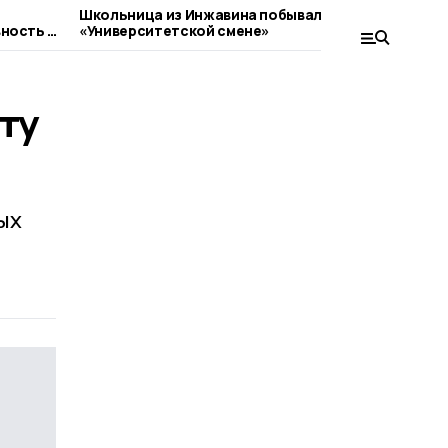
Школьница из Инжавина побывала на
Домаш
ность к
«Университетской смене»
инжави
ту
ых