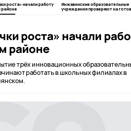
чки роста» начали работу
Инжавинские образовательные
 районе
учреждения проверяют на готов
новому учебному году
чки роста» начали рабо
м районе
рытие трёх инновационных образовательн
начинают работать в школьных филиалах в
лянском.