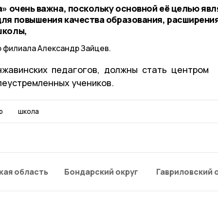
а» очень важна, поскольку основной её целью яв
ля повышения качества образования, расширени
школы,
 филиала Александр Зайцев.
нжавинских педагогов, должны стать центром
леустремленных учеников.
р
школа
кая область
Бондарский округ
Гавриловский 