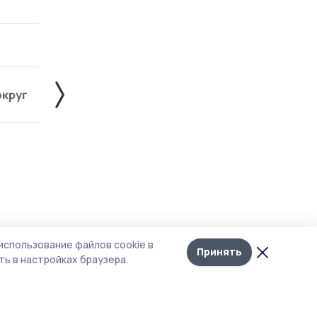
округ
Жердевский округ
Знаменский округ
Лента
10
использование файлов cookie в
новостей
Принять
ь в настройках браузера.