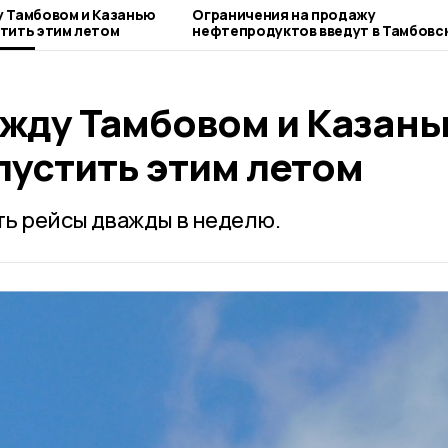
 Тамбовом и Казанью
Ограничения на продажу
тить этим летом
нефтепродуктов введут в Тамбовс
области
жду Тамбовом и Казан
пустить этим летом
ь рейсы дважды в неделю.