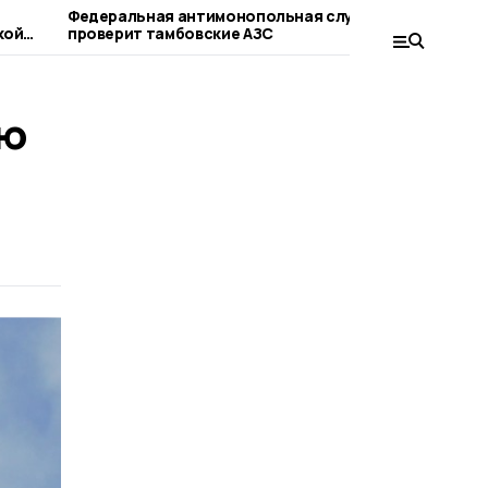
Федеральная антимонопольная служба
Ситуация
кой
проверит тамбовские АЗС
области 
ью