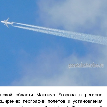
вской области Максима Егорова в регионе
сширению географии полётов и установления