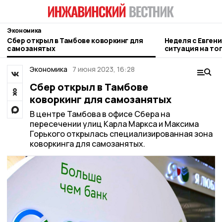
Экономика
Сбер открыл в Тамбове коворкинг для
Неделя с Евген
самозанятых
ситуация на то
городе и приор
Экономика
7 июня 2023, 16:28
Сбер открыл в Тамбове
коворкинг для самозанятых
В центре Тамбова в офисе Сбера на
пересечении улиц Карла Маркса и Максима
Горького открылась специализированная зона
коворкинга для самозанятых.