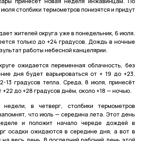
ары принесёт новая неделя инжавинцам. По
2 июля столбики термометров понизятся и придут
ает жителей округа уже в понедельник, 6 июля.
еется только до +24 градусов. Дождь в ночные
зультат работы небесной канцелярии.
круге ожидается переменная облачность, без
ние дня будет варьироваться от + 19 до +23.
-13 градусов тепла. Среда, 8 июля, принесёт
 +22 до +28 градусов днём, около +18 — ночью.
 недели, в четверг, столбики термометров
напомнят, что июль — середина лета. Этот день
еделе и положит начало череде дождей в
рг осадки ожидаются в середине дня, а вот в
 на весь день. В последний рабочий день этой