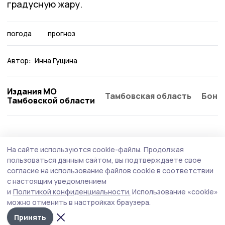
градусную жару.
погода
прогноз
Автор:
Инна Гущина
Издания МО
Тамбовская область
Бонд
Тамбовской области
Экология
29 июля , 15:28
На сайте используются cookie-файлы.
Продолжая
Инжавинцы увидят янтарную Луну
пользоваться данным сайтом, вы подтверждаете свое
согласие на использование файлов cookie в соответствии
Необычный цвет спутник Земли получит из-за
с настоящим уведомлением
оптического эффекта.
и
Политикой конфиденциальности.
Использование «cookie»
можно отменить в настройках браузера.
Принять