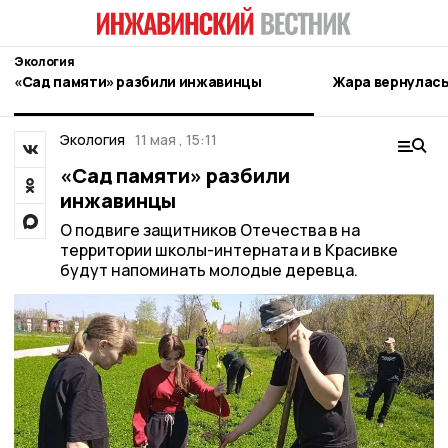
Экология
«Сад памяти» разбили инжавинцы
Жара вернулась
Экология
11 мая , 15:11
«Сад памяти» разбили
инжавинцы
О подвиге защитников Отечества в на
территории школы-интерната и в Красивке
будут напоминать молодые деревца.